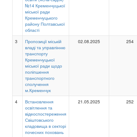
№14 Кременчуцької
міської ради
Кременчуцького
району Полтавської
області
3
Пропозиції міській
02.08.2025
254
владі та управлінню
транспорту
Кременчуцької
міської ради щодо
поліпшення
транспортного
сполучення
м.Кременчук
4
Встановлення
21.05.2025
252
освітлення та
відеоспостереження
Свіштовського
кладовища в секторі
почесних поховань