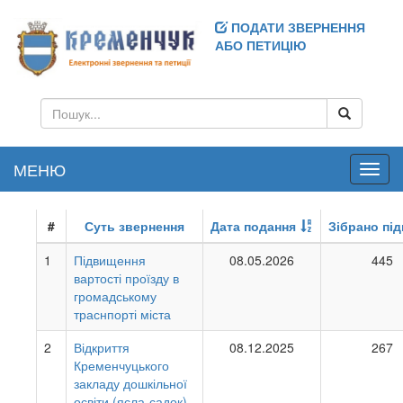
ПОДАТИ ЗВЕРНЕННЯ
АБО ПЕТИЦІЮ
МЕНЮ
Toggl
navig
#
Суть звернення
Дата подання
Зібрано під
1
Підвищення
08.05.2026
445
вартості проїзду в
громадському
траснпорті міста
2
Відкриття
08.12.2025
267
Кременчуцького
закладу дошкільної
освіти (ясла-садок)