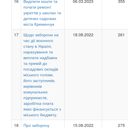
16
Виділити кошти та
06.03.2023
355
почати ремонт
укриттів у школах та
дитячих садочках
міста Кременчук
17
Щодо заборони на
18.08.2022
261
час дії воєнного
стану в Україні,
нарахування та
виплати надбавок
та премій до
посадових окладів
міського голови,
його заступників,
керівників
комунальних
підприємств,
заробітна плата
яких фінансується з
міського бюджету.
18
Про заборону
15.08.2022
275