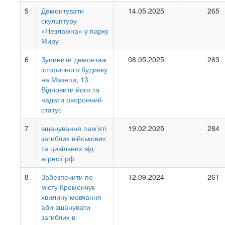
5
Демонтувати
14.05.2025
265
скульптуру
«Незламна» у парку
Миру
6
Зупинити демонтаж
08.05.2025
263
історичного будинку
на Мазепи, 13.
Відновити його та
надати охоронний
статус
7
вшанування пам'яті
19.02.2025
284
загиблих військових
та цивільних від
агресії рф
8
Забезпечити по
12.09.2024
261
місту Кременчук
хвилину мовчання
аби вшанувати
загиблих в