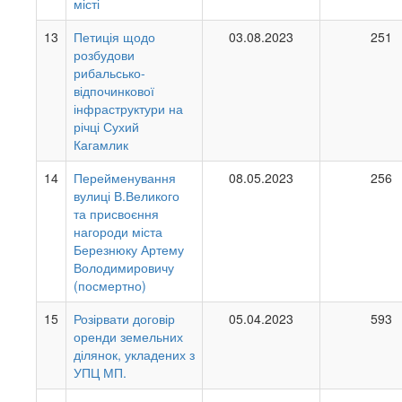
місті
13
Петиція щодо
03.08.2023
251
розбудови
рибальсько-
відпочинкової
інфраструктури на
річці Сухий
Кагамлик
14
Перейменування
08.05.2023
256
вулиці В.Великого
та присвоєння
нагороди міста
Березнюку Артему
Володимировичу
(посмертно)
15
Розірвати договір
05.04.2023
593
оренди земельних
ділянок, укладених з
УПЦ МП.