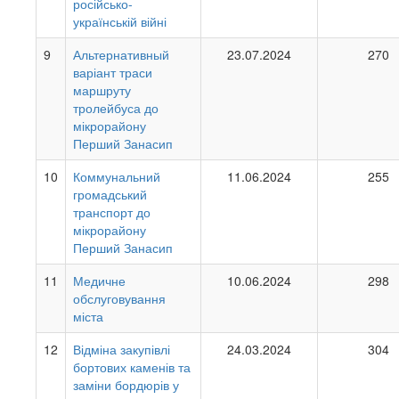
російсько-
українській війні
9
Альтернативный
23.07.2024
270
варіант траси
маршруту
тролейбуса до
мікрорайону
Перший Занасип
10
Коммунальний
11.06.2024
255
громадський
транспорт до
мікрорайону
Перший Занасип
11
Медичне
10.06.2024
298
обслуговування
міста
12
Відміна закупівлі
24.03.2024
304
бортових каменів та
заміни бордюрів у